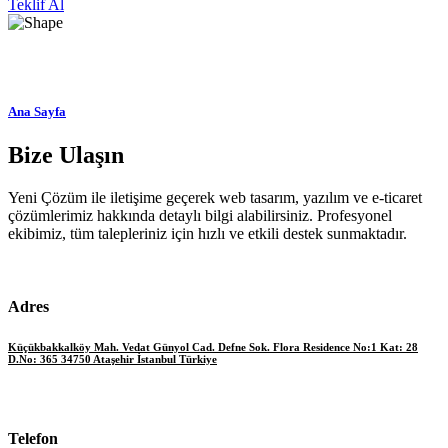
Teklif Al
Ana Sayfa
Bize Ulaşın
Yeni Çözüm ile iletişime geçerek web tasarım, yazılım ve e-ticaret
çözümlerimiz hakkında detaylı bilgi alabilirsiniz. Profesyonel
ekibimiz, tüm talepleriniz için hızlı ve etkili destek sunmaktadır.
Adres
Küçükbakkalköy Mah. Vedat Günyol Cad. Defne Sok. Flora Residence No:1 Kat: 28
D.No: 365 34750 Ataşehir İstanbul Türkiye
Telefon