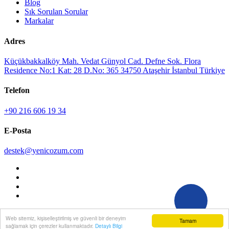
Blog
Sık Sorulan Sorular
Markalar
Adres
Küçükbakkalköy Mah. Vedat Günyol Cad. Defne Sok. Flora
Residence No:1 Kat: 28 D.No: 365 34750 Ataşehir İstanbul Türkiye
Telefon
+90 216 606 19 34
E-Posta
destek@yenicozum.com
© 2026 YENİÇÖZÜM TÜM HAKLARI SAKLIDIR. WEB
Web sitemiz, kişiselleştirilmiş ve güvenli bir deneyim
Tamam
TASARIM |
YENİÇÖZÜM®
sağlamak için çerezler kullanmaktadır.
Detaylı Bilgi