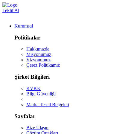
Teklif Al
Kurumsal
Politikalar
Hakkımızda
Misyonumuz
Vizyonumuz
Çerez Politikamız
Şirket Bilgileri
KVKK
Bilgi Güvenliği
Marka Tescil Belgeleri
Sayfalar
Bize Ulaşın
Çözüm Ortakları