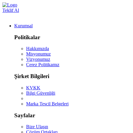
Teklif Al
Kurumsal
Politikalar
Hakkımızda
Misyonumuz
Vizyonumuz
Çerez Politikamız
Şirket Bilgileri
KVKK
Bilgi Güvenliği
Marka Tescil Belgeleri
Sayfalar
Bize Ulaşın
Çözüm Ortakları