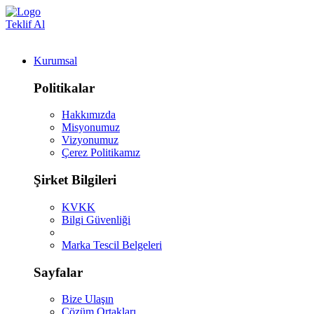
Teklif Al
Kurumsal
Politikalar
Hakkımızda
Misyonumuz
Vizyonumuz
Çerez Politikamız
Şirket Bilgileri
KVKK
Bilgi Güvenliği
Marka Tescil Belgeleri
Sayfalar
Bize Ulaşın
Çözüm Ortakları