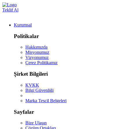
Teklif Al
Kurumsal
Politikalar
Hakkımızda
Misyonumuz
Vizyonumuz
Çerez Politikamız
Şirket Bilgileri
KVKK
Bilgi Güvenliği
Marka Tescil Belgeleri
Sayfalar
Bize Ulaşın
Çözüm Ortakları