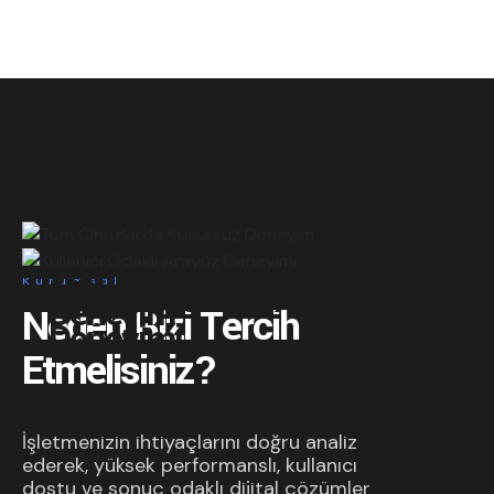
Tüm Cihazlarda Kusursuz
Kurumsal
Kullanıcı Odaklı Arayüz
Deneyim
Neden Bizi Tercih
Deneyimi
Etmelisiniz?
İşletmenizin ihtiyaçlarını doğru analiz
ederek, yüksek performanslı, kullanıcı
dostu ve sonuç odaklı dijital çözümler