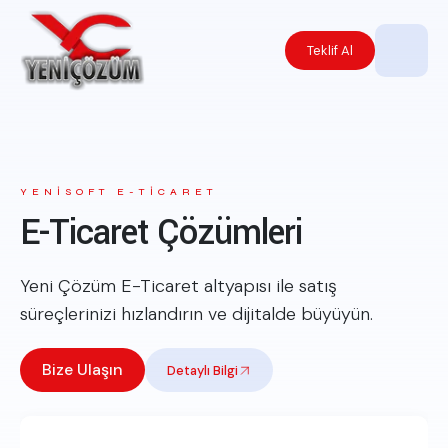
Teklif Al
YENİSOFT E-TİCARET
SEO.COM.TR
E-Ticaret Çözümleri
SEO & Dijital Büyüme
Yeni Çözüm E-Ticaret altyapısı ile satış
Google’da üst sıralara çıkarak görünürlüğünüzü
süreçlerinizi hızlandırın ve dijitalde büyüyün.
artırın ve daha fazla müşteri kazanın.
Bize Ulaşın
Bize Ulaşın
Bize Ulaşın
Detaylı Bilgi
Detaylı Bilgi
Detaylı Bilgi