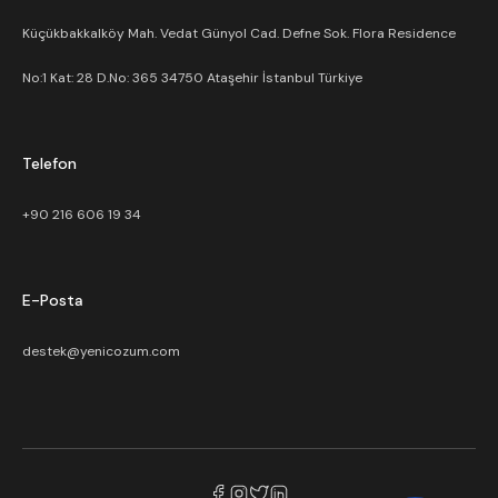
Küçükbakkalköy Mah. Vedat Günyol Cad. Defne Sok. Flora Residence
No:1 Kat: 28 D.No: 365 34750 Ataşehir İstanbul Türkiye
Telefon
+90 216 606 19 34
E-Posta
destek@yenicozum.com