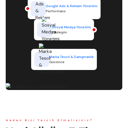
Google Ads & Reklam Yönetimi
Performans
Sosyal Medya Yönetimi
Etkileşim
Marka Tescil & Danışmanlık
Güvence
Neden Bizi Tercih Etmelisiniz?