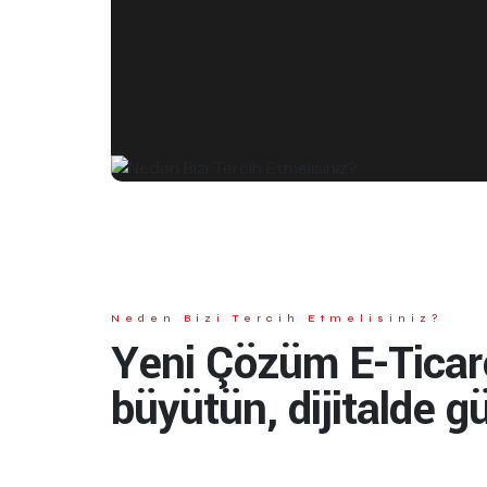
Neden Bizi Tercih Etmelisiniz?
Yeni Çözüm E-Ticaret
büyütün, dijitalde g