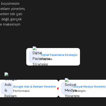
da büyümesini
reklam yönetimi,
tleri tek çatı
k değil, gerçek
r ile maksimum
Dijital Pazarlama Stratejisi
Büyüme
Google Ads & Reklam Yönetimi
Sosyal Medya Yönetimi
Performans
Etkileşim