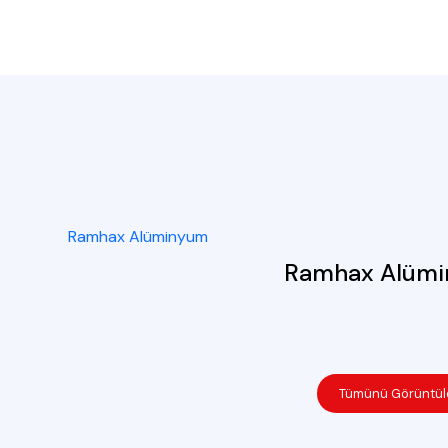
Ramhax Alüm
Tümünü Görüntül